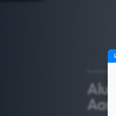
Actief in
Aart
Alum
Aart