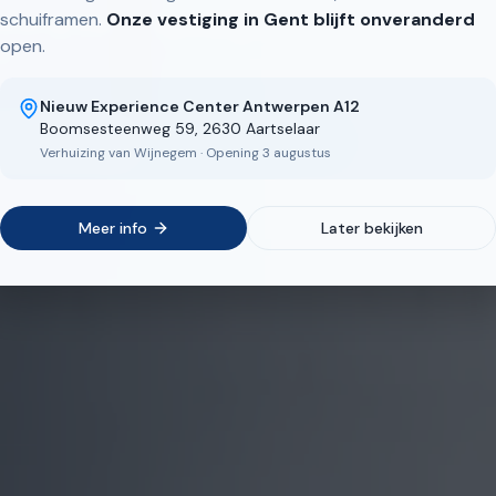
schuiframen.
Onze vestiging in Gent blijft onveranderd
uren op maat — eigen Belgische productie, snelle
open.
n.
Nieuw Experience Center Antwerpen A12
Boomsesteenweg 59, 2630 Aartselaar
s aanbod
Bekijk realisaties
Verhuizing van Wijnegem · Opening 3 augustus
Meer info
Later bekijken