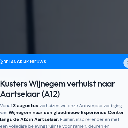
BELANGRIJK NIEUWS
selaar en omgeving
Kusters Wijnegem verhuist naar
inium deuren in
Aartselaar (A12)
Vanaf
3 augustus
verhuizen we onze Antwerpse vestiging
selaar
van
Wijnegem naar een gloednieuw Experience Center
langs de A12 in Aartselaar
. Ruimer, inspirerender en met
een volledige belevingsruimte voor ramen, deuren en