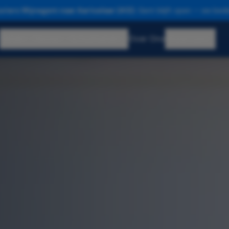
sters Wijnegem naar Aartselaar (A12).
Gent blijft open — we bedi
Ramen
Deuren
Schuiframen
Over Ons
Showroom