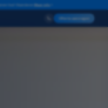
enen heel Vlaanderen.
Meer info
Offerte aanvragen