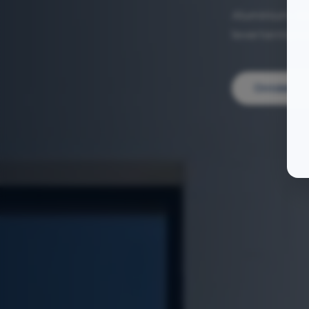
Aluminium de
levertermijne
Ontdek on