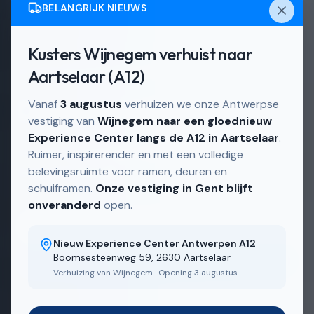
BELANGRIJK NIEUWS
Kusters Wijnegem verhuist naar
Actief in
Wijnegem en directe omgeving
Aartselaar (A12)
Deuren in Wijnegem
Vanaf
3 augustus
verhuizen we onze Antwerpse
vestiging van
Wijnegem naar een gloednieuw
Experience Center langs de A12 in Aartselaar
.
Deuren, op maat gemaakt in onze eigen
Ruimer, inspirerender en met een volledige
belevingsruimte voor ramen, deuren en
Belgische fabriek.
schuiframen.
Onze vestiging in Gent blijft
onveranderd
open.
Ontdek ons aanbod
Nieuw Experience Center Antwerpen A12
Boomsesteenweg 59, 2630 Aartselaar
Bekijk realisaties
Verhuizing van Wijnegem · Opening 3 augustus