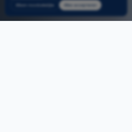
Alleen noodzakelijke
Alles accepteren
2
/
3
Home
/
Deuren wijnegem
ONS AANBOD
Deuren plaatsen in Wijnegem
Deuren, op maat gemaakt in onze eigen
Belgische fabriek.