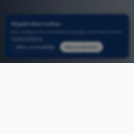
Wij gebruiken cookies
Voor analytics en een betere ervaring. Lees meer in onze
cookieverklaring
.
Alleen noodzakelijke
Alles accepteren
2
/
3
Home
/
Schuiframen wijnegem
ONS AANBOD
Schuiframen plaatsen in
Wijnegem