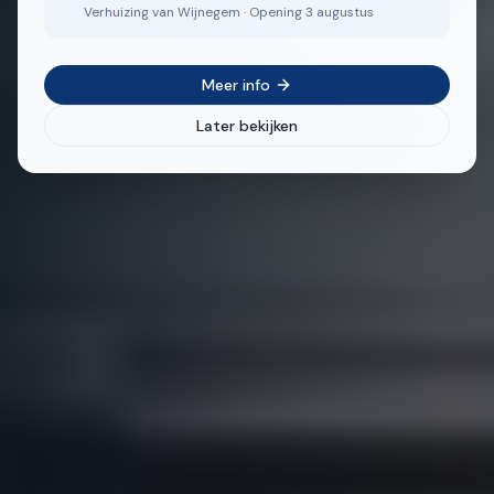
Verhuizing van Wijnegem · Opening 3 augustus
Meer info
Later bekijken