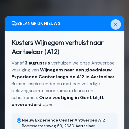
BELANGRIJK NIEUWS
Kusters Wijnegem verhuist naar
Actief in
Wijnegem en directe omgeving
Aartselaar (A12)
Schuiframen in Wijnegem
Vanaf
3 augustus
verhuizen we onze Antwerpse
vestiging van
Wijnegem naar een gloednieuw
Experience Center langs de A12 in Aartselaar
.
Schuiframen, op maat gemaakt in onze eigen
Ruimer, inspirerender en met een volledige
belevingsruimte voor ramen, deuren en
Belgische fabriek.
schuiframen.
Onze vestiging in Gent blijft
onveranderd
open.
Ontdek ons aanbod
Nieuw Experience Center Antwerpen A12
Boomsesteenweg 59, 2630 Aartselaar
Bekijk realisaties