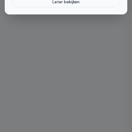
Later bekijken