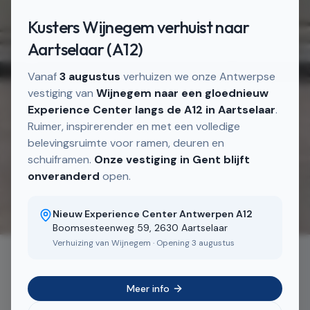
Kusters Wijnegem verhuist naar
Aartselaar (A12)
Vanaf
3 augustus
verhuizen we onze Antwerpse
vestiging van
Wijnegem naar een gloednieuw
Experience Center langs de A12 in Aartselaar
.
Ruimer, inspirerender en met een volledige
belevingsruimte voor ramen, deuren en
schuiframen.
Onze vestiging in Gent blijft
onveranderd
open.
Nieuw Experience Center Antwerpen A12
Boomsesteenweg 59, 2630 Aartselaar
Verhuizing van Wijnegem · Opening 3 augustus
Meer info