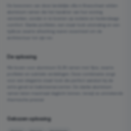
De bewoners van deze landelijke villa in Brasschaat wilden
aluminium ramen die het karakter van hun woning
versterken, zonder in te boeten op isolatie en hedendaags
comfort. Slanke profielen, een staal-look uitstraling en een
tijdloze zwarte afwerking waren essentieel om de
architectuur tot zijn rec
De oplossing
We kozen voor aluminium SL38 ramen met fijne, zwarte
profielen en subtiele verdelingen. Deze combinatie zorgt
voor een elegante staal-look die perfect aansluit bij de
witte gevel en baksteenaccenten. De slanke aluminium
ramen laten maximaal daglicht binnen, terwijl ze uitstekende
thermische prestat
Gekozen oplossing