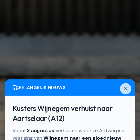
BELANGRIJK NIEUWS
Kusters Wijnegem verhuist naar
Aartselaar (A12)
Vanaf
3 augustus
verhuizen we onze Antwerpse
vestiging van
Wijnegem naar een gloednieuw