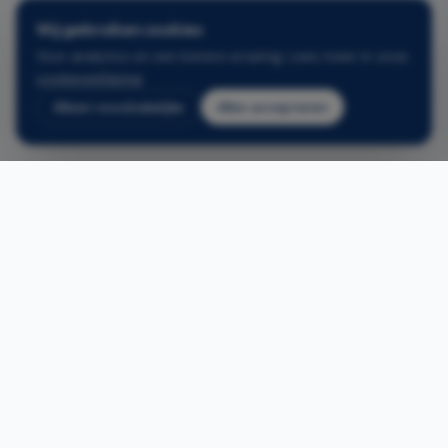
Wij gebruiken cookies
Voor analytics en een betere ervaring. Lees meer in onze
cookieverklaring
.
Alleen noodzakelijke
Alles accepteren
Gerelateerde projecten