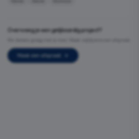
Ramen
Deuren
Aluminium
Overweeg je een gelijkaardig project?
We denken graag met je mee. Maak vrijblijvend een afspraak.
Maak een afspraak