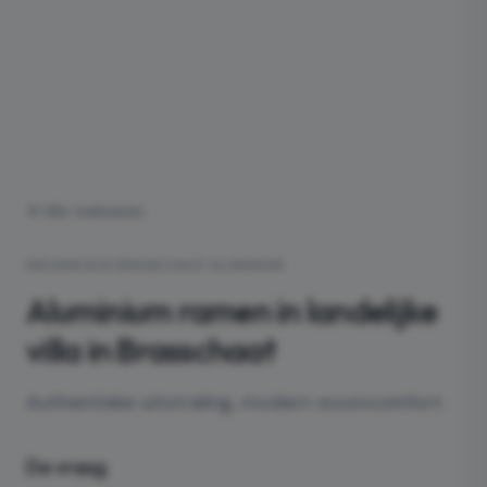
Alle realisaties
NIEUWBOUW
·
BRASSCHAAT
·
ALUMINIUM
Aluminium ramen in landelijke
villa in Brasschaat
Authentieke uitstraling, modern wooncomfort
De vraag