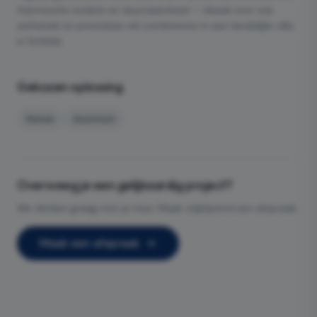
thermische isolatie en duurzaamheid — ideaal voor wie
esthetiek en prestaties wil combineren in een landelijke villa
in Schilde.
Gekozen oplossing
Ramen
Aluminium
Overweeg je een gelijkaardig project?
We denken graag met je mee. Maak vrijblijvend een afspraak.
Maak een afspraak