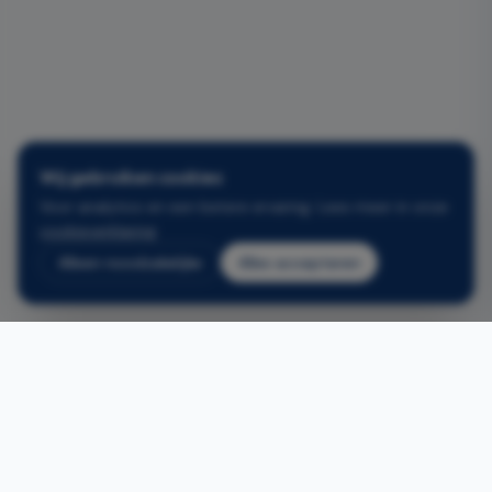
Wij gebruiken cookies
Voor analytics en een betere ervaring. Lees meer in onze
cookieverklaring
.
Alleen noodzakelijke
Alles accepteren
Gerelateerde projecten