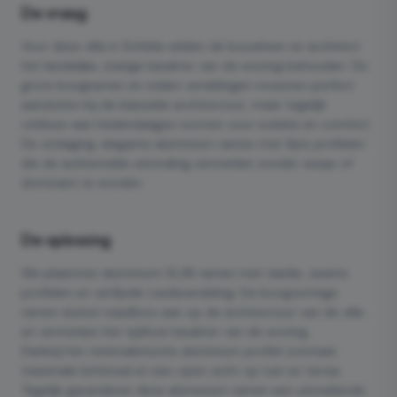
De vraag
Voor deze villa in Schilde wilden de bouwheer en architect
het landelijke, statige karakter van de woning behouden. De
grote boogramen en stalen verdelingen moesten perfect
aansluiten bij de klassieke architectuur, maar tegelijk
voldoen aan hedendaagse normen voor isolatie en comfort.
De uitdaging: elegante aluminium ramen met fijne profielen
die de authentieke uitstraling versterken zonder zwaar of
dominant te worden.
De oplossing
We plaatsten aluminium SL38 ramen met slanke, zwarte
profielen en verfijnde roedeverdeling. De boogvormige
ramen sluiten naadloos aan op de architectuur van de villa
en versterken het tijdloze karakter van de woning.
Dankzij het minimalistische aluminium profiel ontstaat
maximale lichtinval en een open zicht op tuin en terras.
Tegelijk garanderen deze aluminium ramen een uitstekende