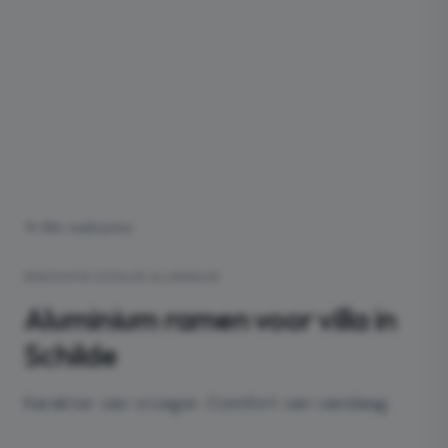
Alle realisaties
RENOVATIE
·
SCHILDE
·
ALUMINIUM
Aluminium ramen voor villa in
Schilde
Karakter van vroeger. Comfort van vandaag.