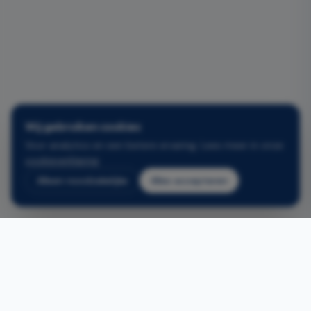
Wij gebruiken cookies
Voor analytics en een betere ervaring. Lees meer in onze
cookieverklaring
.
Alleen noodzakelijke
Alles accepteren
Gerelateerde projecten