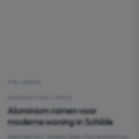
Alle realisaties
NIEUWBOUW
·
SCHILDE
·
ALUMINIUM
Aluminium ramen voor
moderne woning in Schilde
Maximaal licht. Strakke lijnen. Pure architectuur.