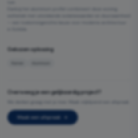
tuin.
Dankzij het aluminium profiel combineert deze woning
esthetiek met uitstekende isolatiewaarden en duurzaamheid
— een toekomstgerichte keuze voor moderne architectuur
in Schilde.
Gekozen oplossing
Ramen
Aluminium
Overweeg je een gelijkaardig project?
We denken graag met je mee. Maak vrijblijvend een afspraak.
Maak een afspraak