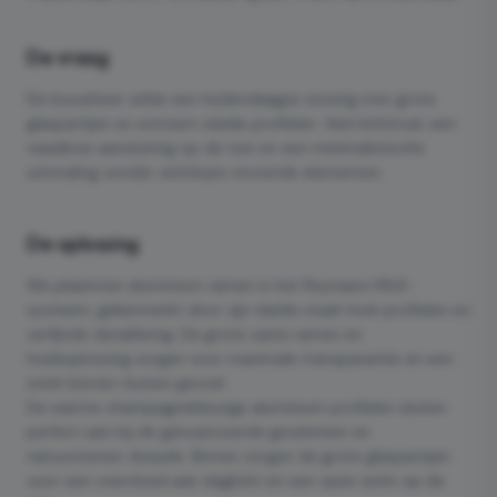
De vraag
De bouwheer wilde een hedendaagse woning met grote
glaspartijen en extreem slanke profielen. Veel lichtinval, een
naadloze aansluiting op de tuin en een minimalistische
uitstraling zonder zichtbare storende elementen.
De oplossing
We plaatsten aluminium ramen in het Reynaers ML8-
systeem, gekenmerkt door zijn slanke staal-look profielen en
verfijnde detaillering. De grote vaste ramen en
hoekoplossing zorgen voor maximale transparantie en een
sterk binnen-buiten gevoel.
De warme champagnekleurige aluminium profielen sluiten
perfect aan bij de genuanceerde gevelsteen en
natuurstenen dorpels. Binnen zorgen de grote glaspartijen
voor een overvloed aan daglicht en een open zicht op de