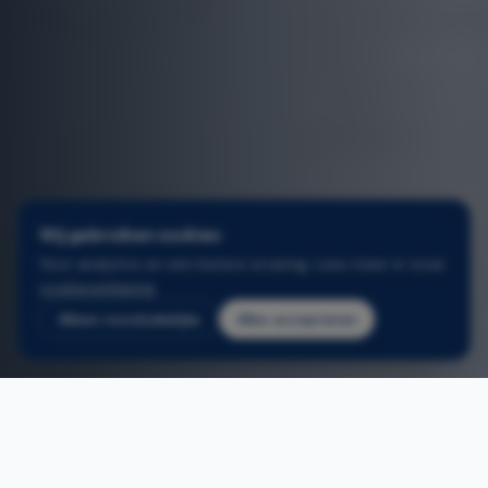
Wij gebruiken cookies
Voor analytics en een betere ervaring. Lees meer in onze
cookieverklaring
.
Alleen noodzakelijke
Alles accepteren
2
/
3
Home
/
Schuiframen antwerpen