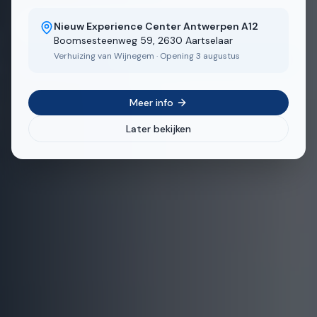
Ontdek ons aanbod
Nieuw Experience Center Antwerpen A12
Boomsesteenweg 59, 2630 Aartselaar
Verhuizing van Wijnegem · Opening 3 augustus
Bekijk realisaties
Meer info
Later bekijken