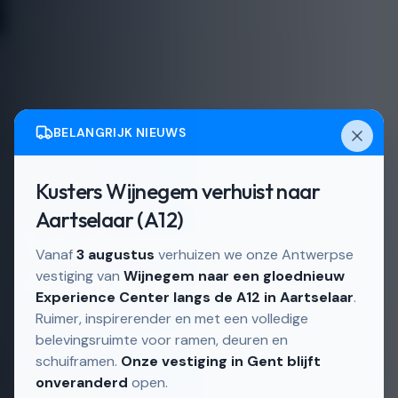
BELANGRIJK NIEUWS
Kusters Wijnegem verhuist naar
Actief in
Antwerpen en omgeving
Aartselaar (A12)
Schuiframen in
Vanaf
3 augustus
verhuizen we onze Antwerpse
Antwerpen
vestiging van
Wijnegem naar een gloednieuw
Experience Center langs de A12 in Aartselaar
.
Ruimer, inspirerender en met een volledige
Schuiframen, op maat gemaakt in onze eigen
belevingsruimte voor ramen, deuren en
Belgische fabriek.
schuiframen.
Onze vestiging in Gent blijft
onveranderd
open.