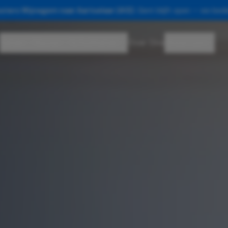
sters Wijnegem naar Aartselaar (A12).
Gent blijft open — we bedi
Ramen
Deuren
Schuiframen
Over Ons
Showroom