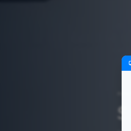
Actie
S