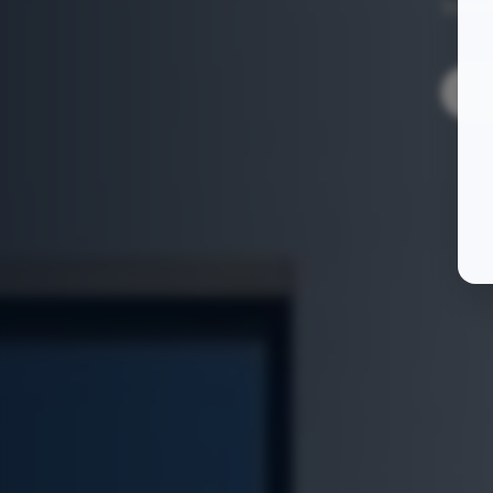
Schui
O