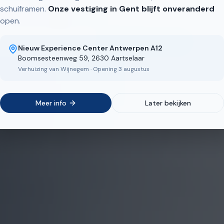
framen, op maat gemaakt in onze eigen Belgische fabr
schuiframen.
Onze vestiging in Gent blijft onveranderd
open.
ntdek ons aanbod
Bekijk realisaties
Nieuw Experience Center Antwerpen A12
Boomsesteenweg 59, 2630 Aartselaar
Verhuizing van Wijnegem · Opening 3 augustus
Meer info
Later bekijken