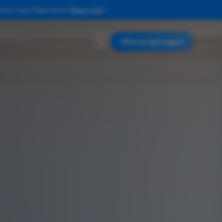
enen heel Vlaanderen.
Meer info
Offerte aanvragen