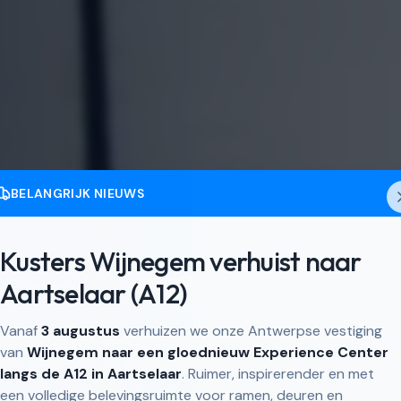
BELANGRIJK NIEUWS
Kusters Wijnegem verhuist naar
f in
Aartselaar (A12)
Boom en de Rupelstreek
chuiframen in Bo
Vanaf
3 augustus
verhuizen we onze Antwerpse vestiging
van
Wijnegem naar een gloednieuw Experience Center
langs de A12 in Aartselaar
. Ruimer, inspirerender en met
een volledige belevingsruimte voor ramen, deuren en