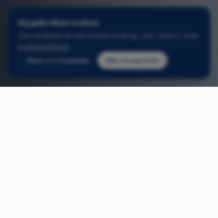
Wij gebruiken cookies
Voor analytics en een betere ervaring. Lees meer in onze
cookieverklaring
.
Alleen noodzakelijke
Alles accepteren
2
/
3
Home
/
Schuiframen schelle
ONS AANBOD
Schuiframen plaatsen in
Schelle
Schuiframen, op maat gemaakt in onze eigen