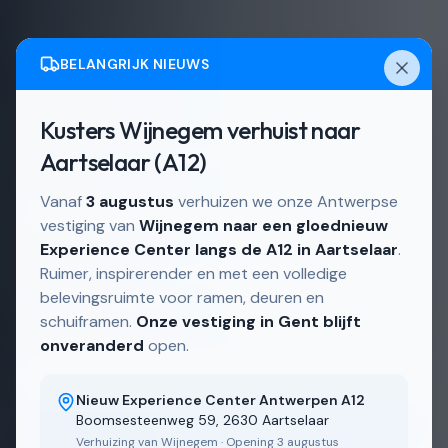
BELANGRIJK NIEUWS
Kusters Wijnegem verhuist naar
Actief in
Schelle en omgeving
Aartselaar (A12)
Schuiframen in Schelle
Vanaf
3 augustus
verhuizen we onze Antwerpse
vestiging van
Wijnegem naar een gloednieuw
Experience Center langs de A12 in Aartselaar
.
Schuiframen, op maat gemaakt in onze eigen
Ruimer, inspirerender en met een volledige
belevingsruimte voor ramen, deuren en
Belgische fabriek.
schuiframen.
Onze vestiging in Gent blijft
onveranderd
open.
Ontdek ons aanbod
Nieuw Experience Center Antwerpen A12
Boomsesteenweg 59, 2630 Aartselaar
Bekijk realisaties
Verhuizing van Wijnegem · Opening 3 augustus