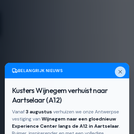
BELANGRIJK NIEUWS
Kusters Wijnegem verhuist naar
Actief in
Wijnegem en directe omgeving
Aartselaar (A12)
Aluminium ramen in
Vanaf
3 augustus
verhuizen we onze Antwerpse
Wijnegem
vestiging van
Wijnegem naar een gloednieuw
Experience Center langs de A12 in Aartselaar
.
Ruimer, inspirerender en met een volledige