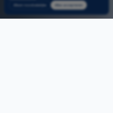
Alleen noodzakelijke
Alles accepteren
2
/
3
Home
/
Aluminium ramen wijnegem
ONS AANBOD
Aluminium ramen in Wijnegem
Aluminium ramen op maat — eigen Belgische
productie, snelle levertermijnen.