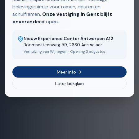
Aluminium ramen op maat — eigen Belgische
belevingsruimte voor ramen, deuren en
productie, snelle levertermijnen.
schuiframen.
Onze vestiging in Gent blijft
onveranderd
open.
Ontdek ons aanbod
Nieuw Experience Center Antwerpen A12
Boomsesteenweg 59, 2630 Aartselaar
Verhuizing van Wijnegem · Opening 3 augustus
Bekijk realisaties
Meer info
Later bekijken