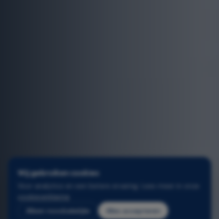
Wij gebruiken cookies
Voor analytics en een betere ervaring. Lees meer in onze
cookieverklaring
.
Alleen noodzakelijke
Alles accepteren
2
/
3