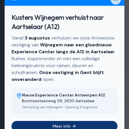
Kusters Wijnegem verhuist naar
Actief in
Schoten en omgeving
Aartselaar (A12)
Deuren in Schoten
Vanaf
3 augustus
verhuizen we onze Antwerpse
vestiging van
Wijnegem naar een gloednieuw
Experience Center langs de A12 in Aartselaar
.
Deuren, op maat gemaakt in onze eigen
Ruimer, inspirerender en met een volledige
belevingsruimte voor ramen, deuren en
Belgische fabriek.
schuiframen.
Onze vestiging in Gent blijft
onveranderd
open.
Ontdek ons aanbod
Nieuw Experience Center Antwerpen A12
Boomsesteenweg 59, 2630 Aartselaar
Bekijk realisaties
Verhuizing van Wijnegem · Opening 3 augustus
Meer info