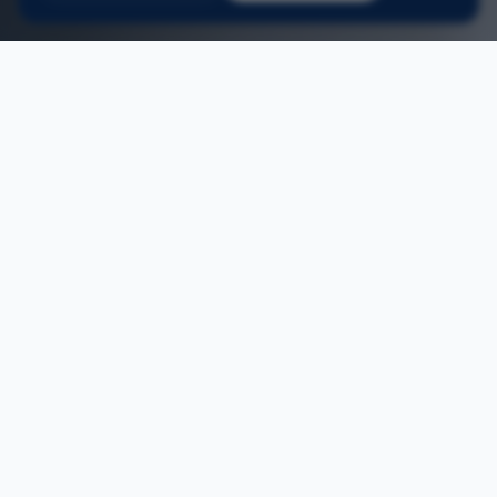
Home
/
Deuren schoten
ONS AANBOD
Deuren plaatsen in Schoten
Deuren, op maat gemaakt in onze eigen
Belgische fabriek.