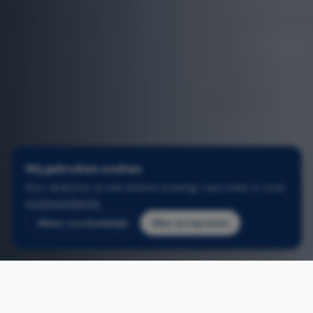
Wij gebruiken cookies
Voor analytics en een betere ervaring. Lees meer in onze
cookieverklaring
.
Alleen noodzakelijke
Alles accepteren
2
/
3
Home
/
Aluminium deuren schoten