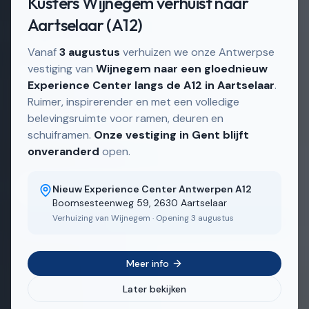
Kusters Wijnegem verhuist naar
Actief in
Schoten en omgeving
Aartselaar (A12)
Aluminium deuren in
Vanaf
3 augustus
verhuizen we onze Antwerpse
Schoten
vestiging van
Wijnegem naar een gloednieuw
Experience Center langs de A12 in Aartselaar
.
Ruimer, inspirerender en met een volledige
Aluminium deuren op maat — eigen Belgische
belevingsruimte voor ramen, deuren en
productie, snelle levertermijnen.
schuiframen.
Onze vestiging in Gent blijft
onveranderd
open.
Ontdek ons aanbod
Nieuw Experience Center Antwerpen A12
Boomsesteenweg 59, 2630 Aartselaar
Verhuizing van Wijnegem · Opening 3 augustus
Bekijk realisaties
Meer info
Later bekijken