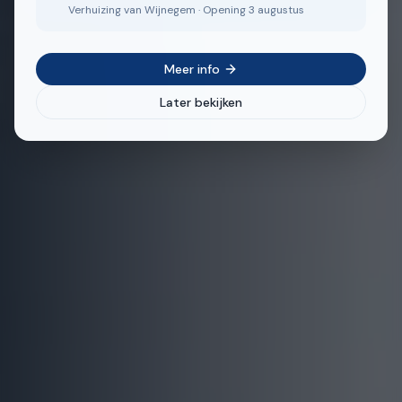
Verhuizing van Wijnegem · Opening 3 augustus
Meer info
Later bekijken