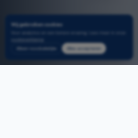
Wij gebruiken cookies
Voor analytics en een betere ervaring. Lees meer in onze
cookieverklaring
.
Alleen noodzakelijke
Alles accepteren
2
/
3
Home
/
Schuiframen schoten
ONS AANBOD
Schuiframen plaatsen in
Schoten