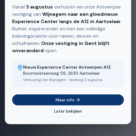
PVC ramen in Schelle
Vanaf
3 augustus
verhuizen we onze Antwerpse
vestiging van
Wijnegem naar een gloednieuw
Experience Center langs de A12 in Aartselaar
.
PVC ramen op maat — eigen Belgische
Ruimer, inspirerender en met een volledige
belevingsruimte voor ramen, deuren en
productie, snelle levertermijnen.
schuiframen.
Onze vestiging in Gent blijft
onveranderd
open.
Ontdek ons aanbod
Nieuw Experience Center Antwerpen A12
Boomsesteenweg 59, 2630 Aartselaar
Bekijk realisaties
Verhuizing van Wijnegem · Opening 3 augustus
Meer info
Later bekijken