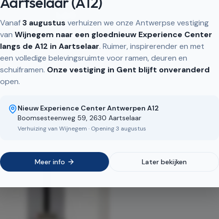
Aartselaar (A12)
Vanaf
3 augustus
verhuizen we onze Antwerpse vestiging
van
Wijnegem naar een gloednieuw Experience Center
langs de A12 in Aartselaar
. Ruimer, inspirerender en met
een volledige belevingsruimte voor ramen, deuren en
schuiframen.
Onze vestiging in Gent blijft onveranderd
open.
Nieuw Experience Center Antwerpen A12
Boomsesteenweg 59, 2630 Aartselaar
Verhuizing van Wijnegem · Opening 3 augustus
Meer info
Later bekijken