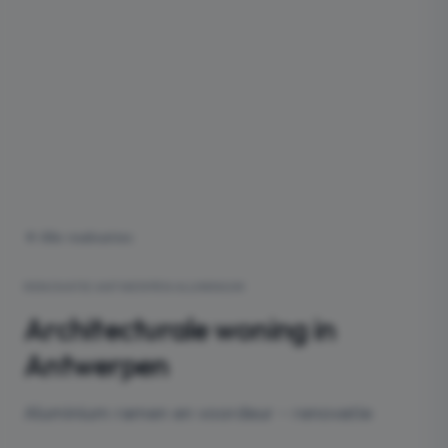
Alle realisaties
RENOVATIE
·
ANTWERPEN
·
ALUMINIUM
Architecturale woning in
Antwerpen
Aluminium ramen en voordeur - renovatie