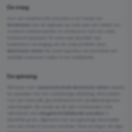
De vraag
Voor een karaktervolle renovatie in het hartje van
Antwerpen
was de eigenaar op zoek naar een manier om
moderne isolatiewaarden te combineren met een uniek,
esthetisch lijnenspel. De wens was specifiek: een
kwalitatieve vervanging van de oude profielen door
aluminium ramen
die zowel qua kleur als prestaties een
duidelijk statement maken in het stadsbeeld.
De oplossing
We kozen voor
superisolerende aluminium ramen
waarbij
we speelden met een tweekleurige afwerking: witte kaders
voor een frisse blik, gecombineerd met opvallende groene
raamvleugels. Als neusje op de zalm monteerden onze
vakmannen een
vleugeloverdekkende voordeur
in
datzelfde groen, afgewerkt met een ganshoge deurtrekker
voor een strak en luxueus resultaat. Deze woning in de regio