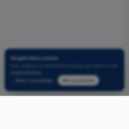
Wij gebruiken cookies
Voor analytics en een betere ervaring. Lees meer in onze
cookieverklaring
.
Alleen noodzakelijke
Alles accepteren
Gerelateerde projecten