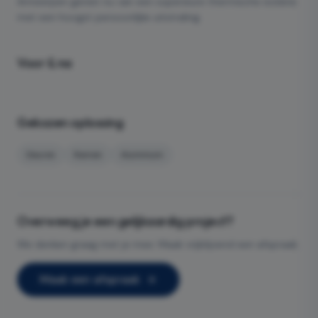
Antwerpen geniet nu van een superieure thermische isolatie
met een hoogst persoonlijke uitstraling.
Voor & na
Voor
Na
Gekozen oplossing
Deuren
Ramen
Aluminium
Overweeg je een gelijkaardig project?
We denken graag met je mee. Maak vrijblijvend een afspraak.
Maak een afspraak