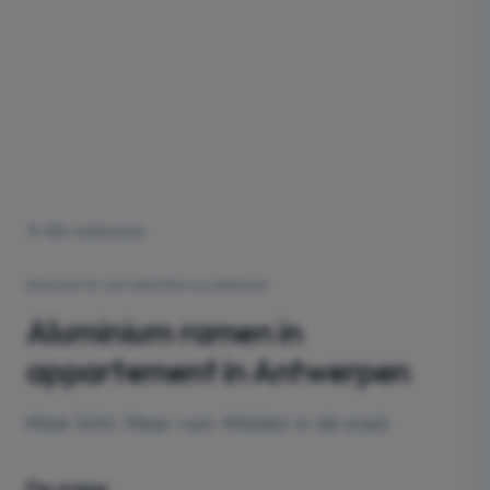
Alle realisaties
RENOVATIE
·
ANTWERPEN
·
ALUMINIUM
Aluminium ramen in
appartement in Antwerpen
Meer licht. Meer rust. Midden in de stad.
De vraag