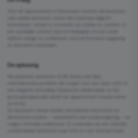
Voor dit appartement in Antwerpen zochten de bewoners
naar slanke aluminium ramen die maximaal daglicht
binnenlaten, zonder in te boeten op isolatie en comfort. In
een stedelijke context was het belangrijk om een strak,
tijdloos design te combineren met performante beglazing
en duurzame materialen.
De oplossing
We plaatsten aluminium SL38 ramen met fijne,
minimalistische profielen die zorgen voor een open zicht en
een elegante uitstraling. Dankzij het slanke kader en het
grote glasoppervlak wordt het appartement visueel ruimer
en lichter.
De aluminium ramen bieden uitstekende thermische en
akoestische isolatie — essentieel in een stadsomgeving — en
vragen minimaal onderhoud. Zo creëerden we een stijlvolle,
comfortabele leefruimte waar licht en rust centraal staan.