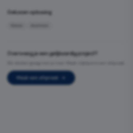
Gekozen oplossing
Ramen
Aluminium
Overweeg je een gelijkaardig project?
We denken graag met je mee. Maak vrijblijvend een afspraak.
Maak een afspraak