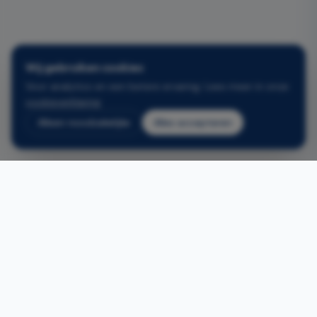
Wij gebruiken cookies
Voor analytics en een betere ervaring. Lees meer in onze
cookieverklaring
.
Alleen noodzakelijke
Alles accepteren
Gerelateerde projecten