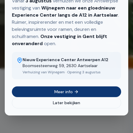
Vanaf
3 augustus
verhuizen we onze Antwerpse
vestiging van
Wijnegem naar een gloednieuw
Experience Center langs de A12 in Aartselaar
.
Ruimer, inspirerender en met een volledige
belevingsruimte voor ramen, deuren en
schuiframen.
Onze vestiging in Gent blijft
onveranderd
open.
2
/
5
Nieuw Experience Center Antwerpen A12
Boomsesteenweg 59, 2630 Aartselaar
Verhuizing van Wijnegem · Opening 3 augustus
Meer info
Later bekijken