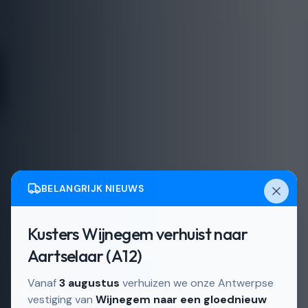
BELANGRIJK NIEUWS
Kusters Wijnegem verhuist naar
Actief in
Boom en de Rupelstreek
Aartselaar (A12)
Aluminium ramen in Boom
Vanaf
3 augustus
verhuizen we onze Antwerpse
vestiging van
Wijnegem naar een gloednieuw