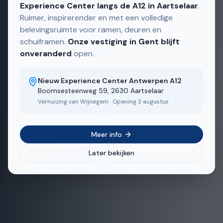
Experience Center langs de A12 in Aartselaar
.
Aluminium ramen op maat — eigen Belgische
Ruimer, inspirerender en met een volledige
belevingsruimte voor ramen, deuren en
productie, snelle levertermijnen.
schuiframen.
Onze vestiging in Gent blijft
onveranderd
open.
Ontdek ons aanbod
Nieuw Experience Center Antwerpen A12
Boomsesteenweg 59, 2630 Aartselaar
Bekijk realisaties
Verhuizing van Wijnegem · Opening 3 augustus
Meer info
Later bekijken