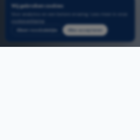
Wij gebruiken cookies
Voor analytics en een betere ervaring. Lees meer in onze
cookieverklaring
.
Alleen noodzakelijke
Alles accepteren
2
/
3
Home
/
Aluminium ramen boom
ONS AANBOD
Aluminium ramen in Boom
Aluminium ramen op maat — eigen Belgische
productie, snelle levertermijnen.