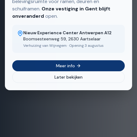
Aluminium ramen op maat — eigen Belgische
belevingsruimte voor ramen, deuren en
productie, snelle levertermijnen.
schuiframen.
Onze vestiging in Gent blijft
onveranderd
open.
Ontdek ons aanbod
Nieuw Experience Center Antwerpen A12
Boomsesteenweg 59, 2630 Aartselaar
Verhuizing van Wijnegem · Opening 3 augustus
Bekijk realisaties
Meer info
Later bekijken