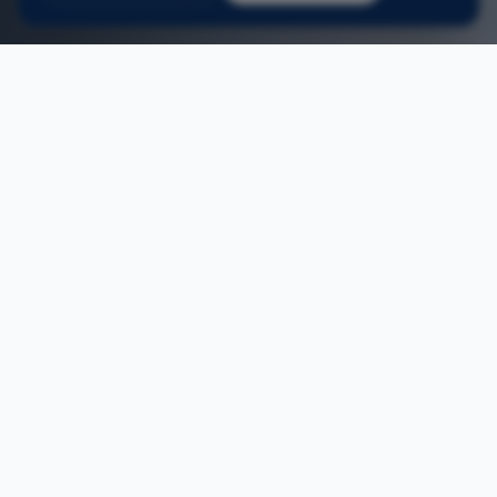
2
/
3
Home
/
Aluminium ramen schoten
ONS AANBOD
Aluminium ramen in Schoten
Aluminium ramen op maat — eigen Belgische
productie, snelle levertermijnen.