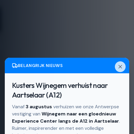
BELANGRIJK NIEUWS
Kusters Wijnegem verhuist naar
Actief in
Schoten en omgeving
Aartselaar (A12)
Aluminium ramen in
Vanaf
3 augustus
verhuizen we onze Antwerpse
Schoten
vestiging van
Wijnegem naar een gloednieuw
Experience Center langs de A12 in Aartselaar
.
Ruimer, inspirerender en met een volledige