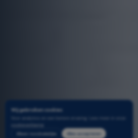
Wij gebruiken cookies
Voor analytics en een betere ervaring. Lees meer in onze
cookieverklaring
.
Alleen noodzakelijke
Alles accepteren